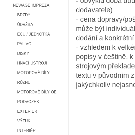
- obvyklá doba dod
NEWAGE IMPREZA
dodavatele)
BRZDY
- cena dopravy/poš
ÚDRŽBA
může být individuá
ECU / JEDNOTKA
dodání a konkrétn
PALIVO
- vzhledem k velké
DISKY
popisy v češtině, k
HNACÍ ÚSTROJÍ
strojovým překlade
MOTOROVÉ DÍLY
textu v původním z
RŮZNÉ
jakýchkoliv nejasn
MOTOROVÉ DÍLY OE
PODVOZEK
EXTERIÉR
VÝFUK
INTERIÉR