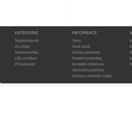
KATEGORIE
INFORMACE
Tegiwa Imports
Slevy
M
Alu Disky
Nové zboží
M
Autokosmetika
Dodací podmínky
M
LED osvětlení
Platební podmínky
M
Příslušenství
Kontaktní informace
M
Obchodní podmínky
Ochrana osobních údajů