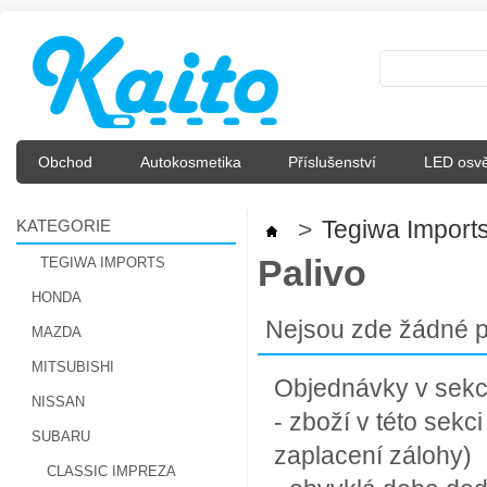
Obchod
Autokosmetika
Příslušenství
LED osvě
KATEGORIE
>
Tegiwa Import
Palivo
TEGIWA IMPORTS
HONDA
Nejsou zde žádné p
MAZDA
MITSUBISHI
Objednávky v sekci 
NISSAN
- zboží v této sek
SUBARU
zaplacení zálohy)
CLASSIC IMPREZA