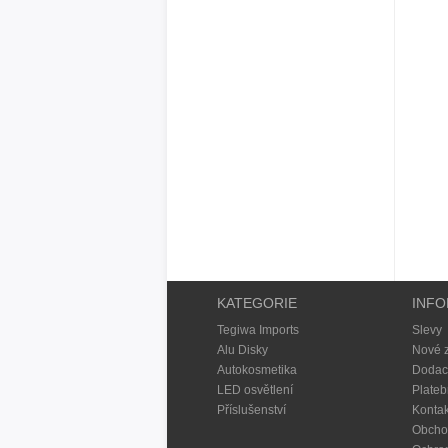
KATEGORIE
INF
Tegiwa Imports
Slevy
Alu Disky
Nové 
Autokosmetika
Dodac
LED osvětlení
Plateb
Příslušenství
Kontak
Obcho