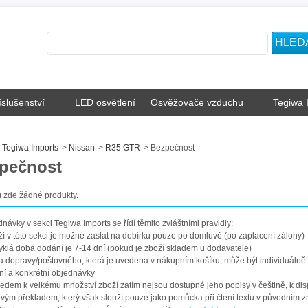
íslušenství
LED osvětlení
Osvěžovače vzduchu
Tegiwa 
Tegiwa Imports
>
Nissan
>
R35 GTR
>
Bezpečnost
pečnost
 zde žádné produkty.
návky v sekci Tegiwa Imports se řídí těmito zvláštními pravidly:
ží v této sekci je možné zaslat na dobírku pouze po domluvě (po zaplacení zálohy)
yklá doba dodání je 7-14 dní (pokud je zboží skladem u dodavatele)
a dopravy/poštovného, která je uvedena v nákupním košíku, může být individuáln
í a konkrétní objednávky
ledem k velkému množství zboží zatím nejsou dostupné jeho popisy v češtině, k dis
ovým překladem, který však slouží pouze jako pomůcka při čtení textu v původním z