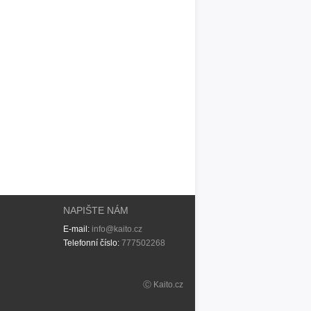
NAPIŠTE NÁM
E-mail:
info@kaito.cz
Telefonní číslo:
777502268
Ⓒ Kaito.cz