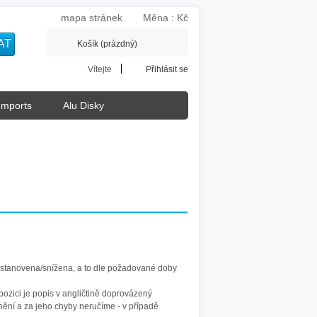
mapa stránek
Měna : Kč
Košík
(prázdný)
Vítejte
Přihlásit se
Imports
Alu Disky
ě stanovena/snížena, a to dle požadované doby
pozici je popis v angličtině doprovázený
nění a za jeho chyby neručíme - v případě