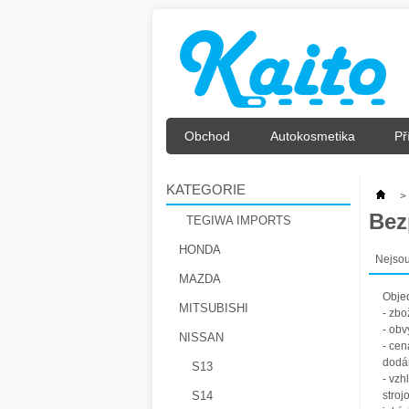
Obchod
Autokosmetika
Př
KATEGORIE
>
Bez
TEGIWA IMPORTS
HONDA
Nejsou
MAZDA
Objed
MITSUBISHI
- zbo
- obv
NISSAN
- cen
dodán
S13
- vzh
S14
stroj