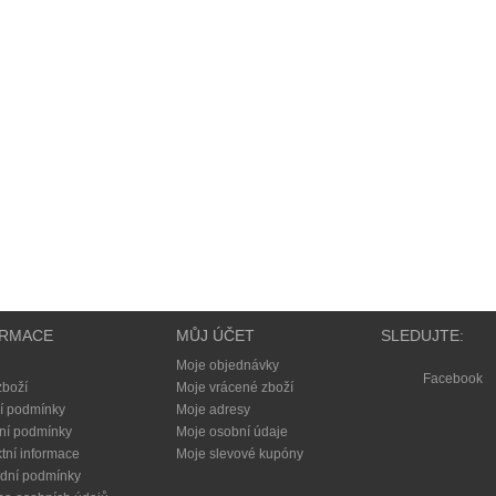
ORMACE
MŮJ ÚČET
SLEDUJTE:
Moje objednávky
Facebook
zboží
Moje vrácené zboží
í podmínky
Moje adresy
ní podmínky
Moje osobní údaje
tní informace
Moje slevové kupóny
dní podmínky