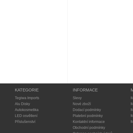
KATEGORIE
INFORMACE
Tegiwa Imports
Slevy
M
Alu Disky
Nové zboží
M
Autokosmetika
Dodací podmínky
M
LED osvětlení
Platební podmínky
M
Příslušenství
Kontaktní informace
M
Obchodní podmínky