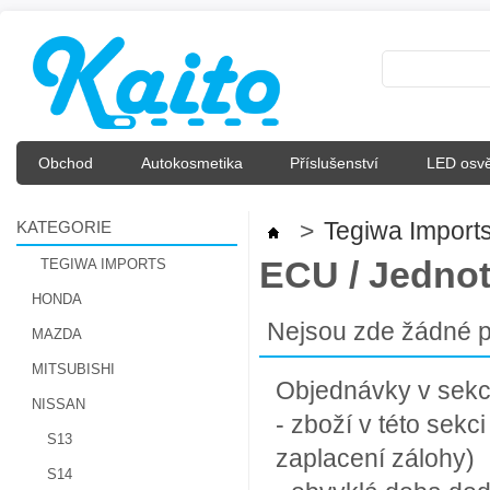
Obchod
Autokosmetika
Příslušenství
LED osvě
KATEGORIE
>
Tegiwa Import
ECU / Jedno
TEGIWA IMPORTS
HONDA
Nejsou zde žádné p
MAZDA
MITSUBISHI
Objednávky v sekci 
NISSAN
- zboží v této sek
S13
zaplacení zálohy)
S14