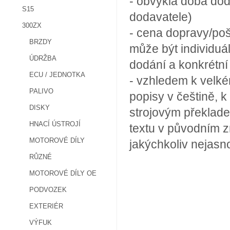
- obvyklá doba dod
S15
dodavatele)
300ZX
- cena dopravy/poš
BRZDY
může být individuá
ÚDRŽBA
dodání a konkrétn
ECU / JEDNOTKA
- vzhledem k velké
PALIVO
popisy v češtině, k
DISKY
strojovým překlade
HNACÍ ÚSTROJÍ
textu v původním z
MOTOROVÉ DÍLY
jakýchkoliv nejasn
RŮZNÉ
MOTOROVÉ DÍLY OE
PODVOZEK
EXTERIÉR
VÝFUK