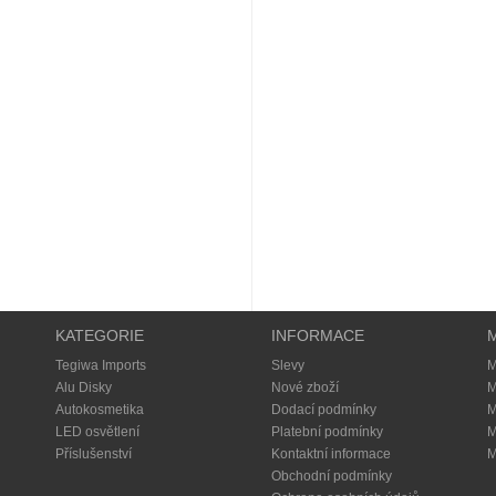
KATEGORIE
INFORMACE
Tegiwa Imports
Slevy
M
Alu Disky
Nové zboží
M
Autokosmetika
Dodací podmínky
M
LED osvětlení
Platební podmínky
M
Příslušenství
Kontaktní informace
M
Obchodní podmínky