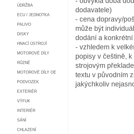
- obvyklá doba dod
ÚDRŽBA
dodavatele)
ECU / JEDNOTKA
- cena dopravy/poš
PALIVO
může být individuá
DISKY
dodání a konkrétn
HNACÍ ÚSTROJÍ
- vzhledem k velké
MOTOROVÉ DÍLY
popisy v češtině, k
RŮZNÉ
strojovým překlade
MOTOROVÉ DÍLY OE
textu v původním z
PODVOZEK
jakýchkoliv nejasn
EXTERIÉR
VÝFUK
INTERIÉR
SÁNÍ
CHLAZENÍ