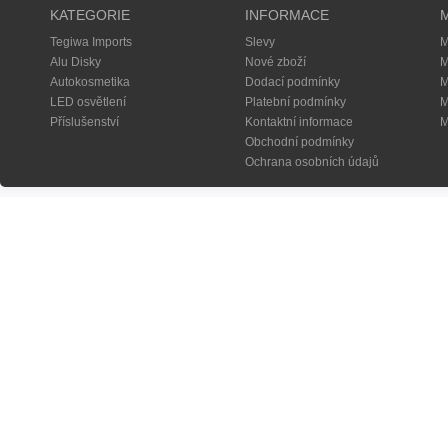
KATEGORIE
INFORMACE
Tegiwa Imports
Slevy
M
Alu Disky
Nové zboží
M
Autokosmetika
Dodací podmínky
M
LED osvětlení
Platební podmínky
M
Příslušenství
Kontaktní informace
M
Obchodní podmínky
Ochrana osobních údajů