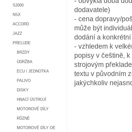
- obvyklá doba dod
S2000
dodavatele)
NSX
- cena dopravy/poš
ACCORD
může být individuá
JAZZ
dodání a konkrétn
PRELUDE
- vzhledem k velké
BRZDY
popisy v češtině, k
ÚDRŽBA
strojovým překlade
ECU / JEDNOTKA
textu v původním z
PALIVO
jakýchkoliv nejasn
DISKY
HNACÍ ÚSTROJÍ
MOTOROVÉ DÍLY
RŮZNÉ
MOTOROVÉ DÍLY OE