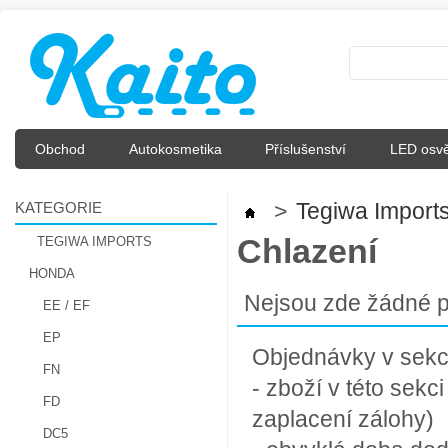
Obchod
Autokosmetika
Příslušenství
LED osvě
KATEGORIE
>
Tegiwa Import
Chlazení
TEGIWA IMPORTS
HONDA
Nejsou zde žádné p
EE / EF
EP
Objednávky v sekci 
FN
- zboží v této sek
FD
zaplacení zálohy)
DC5