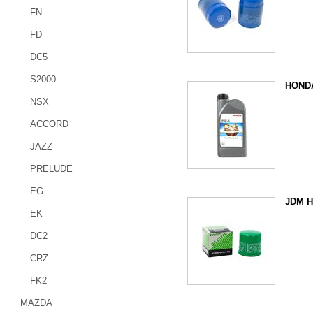
FN
FD
DC5
S2000
HONDA
NSX
ACCORD
JAZZ
PRELUDE
EG
JDM H
EK
DC2
CRZ
FK2
MAZDA