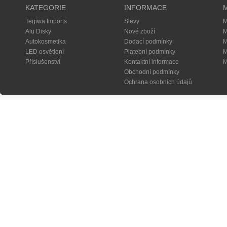
KATEGORIE
INFORMACE
Tegiwa Imports
Slevy
M
Alu Disky
Nové zboží
M
Autokosmetika
Dodací podmínky
M
LED osvětlení
Platební podmínky
M
Příslušenství
Kontaktní informace
M
Obchodní podmínky
Ochrana osobních údajů