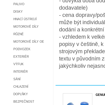
- obvyklá doba dod
PALIVO
dodavatele)
DISKY
- cena dopravy/poš
HNACÍ ÚSTROJÍ
může být individuá
MOTOROVÉ DÍLY
dodání a konkrétn
RŮZNÉ
- vzhledem k velké
MOTOROVÉ DÍLY OE
popisy v češtině, k
PODVOZEK
strojovým překlade
EXTERIÉR
textu v původním z
VÝFUK
jakýchkoliv nejasn
INTERIÉR
SÁNÍ
CHLAZENÍ
DOPLŇKY
GENUI
BEZPEČNOST