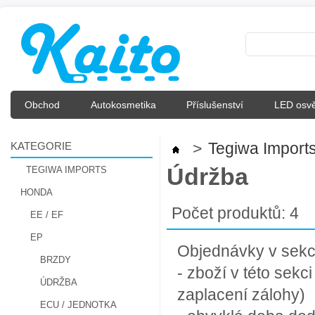
Obchod
Autokosmetika
Příslušenství
LED osvě
KATEGORIE
>
Tegiwa Import
Údržba
TEGIWA IMPORTS
HONDA
Počet produktů: 4
EE / EF
EP
Objednávky v sekci 
BRZDY
- zboží v této sek
ÚDRŽBA
zaplacení zálohy)
ECU / JEDNOTKA