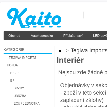
Obchod
Autokosmetika
Příslušenství
LED osvě
KATEGORIE
>
Tegiwa Import
Interiér
TEGIWA IMPORTS
HONDA
Nejsou zde žádné p
EE / EF
EP
Objednávky v sekci 
BRZDY
- zboží v této sek
ÚDRŽBA
zaplacení zálohy)
ECU / JEDNOTKA