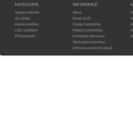
KATEGORIE
INFORMACE
Tegiwa Imports
Slevy
M
Alu Disky
Nové zboží
M
Autokosmetika
Dodací podmínky
M
LED osvětlení
Platební podmínky
M
Příslušenství
Kontaktní informace
M
Obchodní podmínky
Ochrana osobních údajů