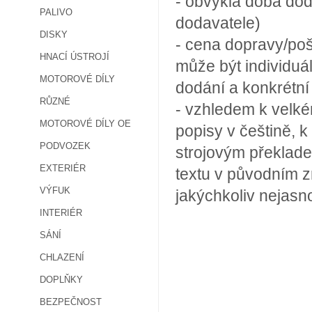
- obvyklá doba dod
PALIVO
dodavatele)
DISKY
- cena dopravy/poš
HNACÍ ÚSTROJÍ
může být individuá
MOTOROVÉ DÍLY
dodání a konkrétn
RŮZNÉ
- vzhledem k velké
MOTOROVÉ DÍLY OE
popisy v češtině, k
PODVOZEK
strojovým překlade
EXTERIÉR
textu v původním z
VÝFUK
jakýchkoliv nejasn
INTERIÉR
SÁNÍ
CHLAZENÍ
DOPLŇKY
BEZPEČNOST