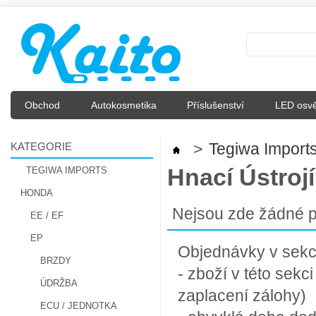
Obchod
Autokosmetika
Příslušenství
LED osvě
KATEGORIE
>
Tegiwa Import
Hnací Ústrojí
TEGIWA IMPORTS
HONDA
Nejsou zde žádné p
EE / EF
EP
Objednávky v sekci 
BRZDY
- zboží v této sek
ÚDRŽBA
zaplacení zálohy)
ECU / JEDNOTKA