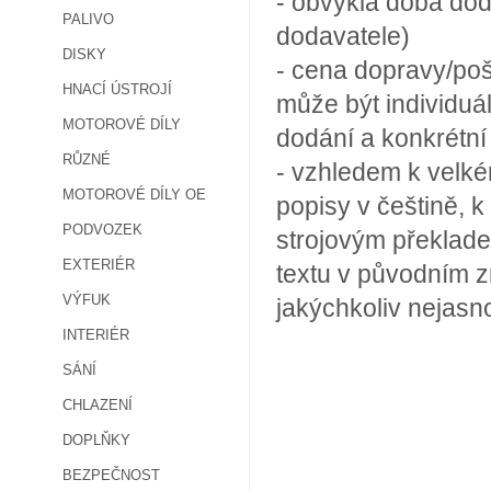
- obvyklá doba dod
PALIVO
dodavatele)
DISKY
- cena dopravy/poš
HNACÍ ÚSTROJÍ
může být individuá
MOTOROVÉ DÍLY
dodání a konkrétn
RŮZNÉ
- vzhledem k velké
MOTOROVÉ DÍLY OE
popisy v češtině, k
PODVOZEK
strojovým překlade
EXTERIÉR
textu v původním z
VÝFUK
jakýchkoliv nejasn
INTERIÉR
SÁNÍ
CHLAZENÍ
DOPLŇKY
BEZPEČNOST