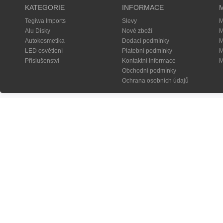
KATEGORIE
INFORMACE
Tegiwa Imports
Slevy
M
Alu Disky
Nové zboží
M
Autokosmetika
Dodací podmínky
M
LED osvětlení
Platební podmínky
M
Příslušenství
Kontaktní informace
M
Obchodní podmínky
Ochrana osobních údajů