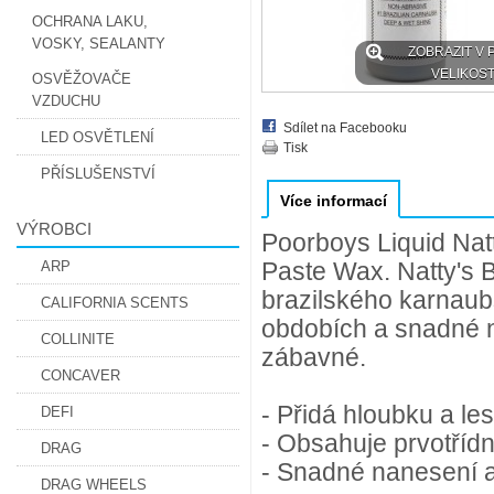
OCHRANA LAKU,
VOSKY, SEALANTY
ZOBRAZIT V 
VELIKOST
OSVĚŽOVAČE
VZDUCHU
Sdílet na Facebooku
LED OSVĚTLENÍ
Tisk
PŘÍSLUŠENSTVÍ
Více informací
VÝROBCI
Poorboys Liquid Natt
ARP
Paste Wax. Natty's 
brazilského karnaub
CALIFORNIA SCENTS
obdobích a snadné n
COLLINITE
zábavné.
CONCAVER
- Přidá hloubku a le
DEFI
- Obsahuje prvotříd
DRAG
- Snadné nanesení a
DRAG WHEELS