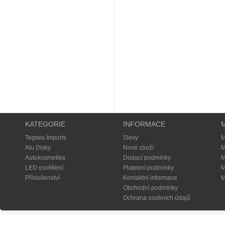
KATEGORIE
INFORMACE
Tegiwa Imports
Slevy
M
Alu Disky
Nové zboží
M
Autokosmetika
Dodací podmínky
M
LED osvětlení
Platební podmínky
M
Příslušenství
Kontaktní informace
M
Obchodní podmínky
Ochrana osobních údajů