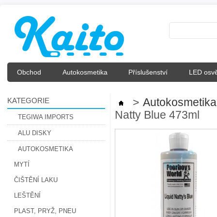
Obchod
Autokosmetika
Příslušenství
LED osvě
KATEGORIE
>
Autokosmetika
Natty Blue 473ml
TEGIWA IMPORTS
ALU DISKY
AUTOKOSMETIKA
MYTÍ
ČIŠTĚNÍ LAKU
LEŠTĚNÍ
PLAST, PRYŽ, PNEU